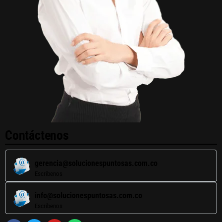
Contáctenos
gerencia@solucionespuntosas.com.co
Escribenos
info@solucionespuntosas.com.co
Escribenos